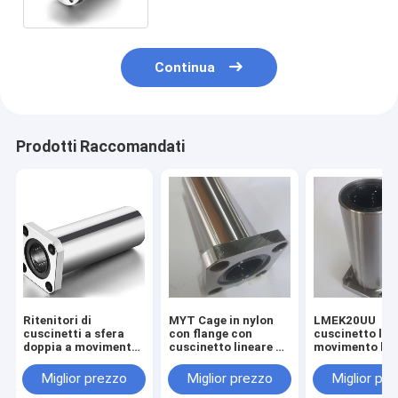
Continua
Prodotti Raccomandati
Ritenitori di
MYT Cage in nylon
LMEK20UU
cuscinetti a sfera
con flange con
cuscinetto lin
doppia a movimento
cuscinetto lineare ad
movimento lis
liscio resistenza
alta resistenza alla
con flange ad 
all'usura
corrosione
resistenza
Miglior prezzo
Miglior prezzo
Miglior pr