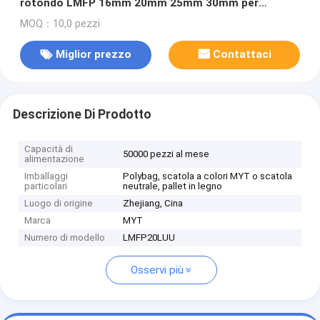
rotondo LMFP 16mm 20mm 25mm 30mm per
macchine CNC
MOQ：10,0 pezzi
Miglior prezzo
Contattaci
Descrizione Di Prodotto
Capacità di
50000 pezzi al mese
alimentazione
Imballaggi
Polybag, scatola a colori MYT o scatola
particolari
neutrale, pallet in legno
Luogo di origine
Zhejiang, Cina
Marca
MYT
Numero di modello
LMFP20LUU
Osservi più