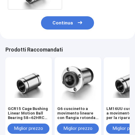
Continua
Prodotti Raccomandati
GCR15 Cage Bushing
G6 cuscinetto a
LM16UU cusci
Linear Motion Ball
movimento lineare
a movimento l
Bearing 58~62HRC
con flangia rotonda
per la riparazi
Alta durezza
per macchine CNC
macchinari
per l'industria
personalizzat
Miglior prezzo
Miglior prezzo
Miglior pr
automobilistica