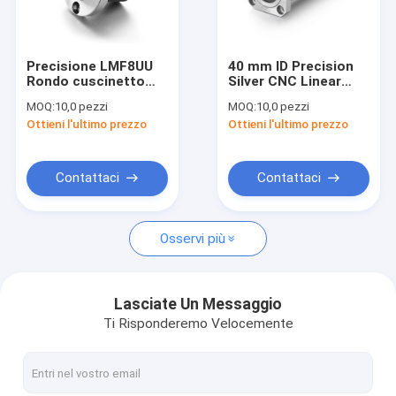
Su di noi
Visita alla fabbrica
Precisione LMF8UU
40 mm ID Precision
Rondo cuscinetto
Silver CNC Linear
Controllo della qualità
lineare con argento
Motion Guide
MOQ:
10,0 pezzi
MOQ:
10,0 pezzi
PA66
Cuscinetto
Ottieni l'ultimo prezzo
Ottieni l'ultimo prezzo
LMWK40LUU
Contattaci
Chiedi un preventivo
Contattaci
Contattaci
Osservi più
Portamento lineare della fianchetta
Cuscinetto di movimento lineare
Lasciate Un Messaggio
Ti Risponderemo Velocemente
Cuscinetto lineare di ritenuta in acciaio
Portamento lineare medio