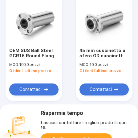
OEM SUS Ball Steel
45 mm cuscinetto a
GCR15 Round Flange
sfera OD cuscinetto
Bushing per il
lineare ad alta
MOQ:
100,0 pezzi
MOQ:
10,0 pezzi
movimento lineare
precisione
Ottieni l'ultimo prezzo
Ottieni l'ultimo prezzo
LMWHP25LUU
Contattaci
Contattaci
Risparmia tempo
Lasciaci contattare i migliori prodotti con
te.