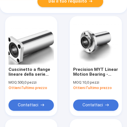
Dai il tuo requisito
Cuscinetto a flange
Precision MYT Linear
lineare della serie
Motion Bearing -
LMEK ad alte
Serie LMFP per
MOQ:
500,0 pezzi
MOQ:
10,0 pezzi
prestazioni per un
macchine industriali
Ottieni l'ultimo prezzo
Ottieni l'ultimo prezzo
movimento liscio
Contattaci
Contattaci