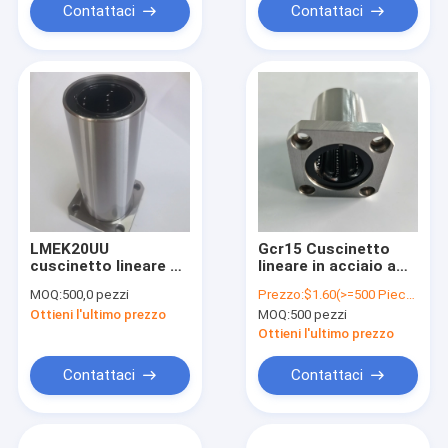
Contattaci
Contattaci
LMEK20UU
Gcr15 Cuscinetto
cuscinetto lineare a
lineare in acciaio a
movimento liscio
movimento liscio a
MOQ:
500,0 pezzi
Prezzo:
$1.60(>=500 Pieces)
con flange ad alta
fianco per
Ottieni l'ultimo prezzo
MOQ:
500 pezzi
resistenza
automazione
Ottieni l'ultimo prezzo
Contattaci
Contattaci