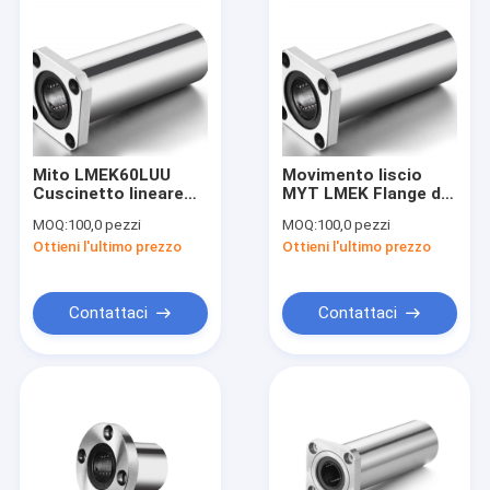
Mito LMEK60LUU
Movimento liscio
Cuscinetto lineare
MYT LMEK Flange di
con gabbia in acciaio
precisione
MOQ:
100,0 pezzi
MOQ:
100,0 pezzi
di nylon ad alta
cuscinetto lineare
Ottieni l'ultimo prezzo
Ottieni l'ultimo prezzo
resistenza
MYT Marchio
Contattaci
Contattaci
Casa.
Prodotti
Video