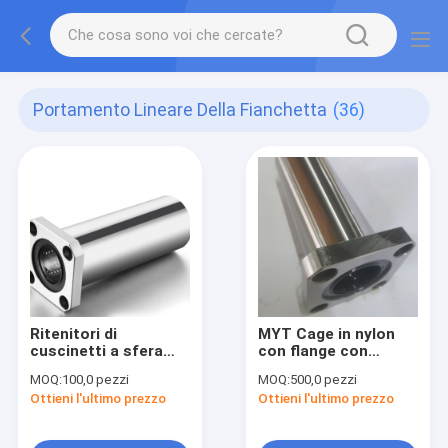
Portamento Lineare Della Fianchetta
(36)
Ritenitori di
MYT Cage in nylon
cuscinetti a sfera
con flange con
doppia a movimento
cuscinetto lineare ad
MOQ:
100,0 pezzi
MOQ:
500,0 pezzi
liscio resistenza
alta resistenza alla
Ottieni l'ultimo prezzo
Ottieni l'ultimo prezzo
all'usura
corrosione