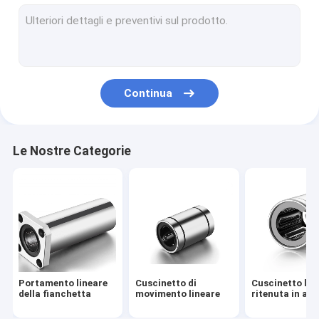
cuscinetto a sfera lineare
Portamento lineare lungo
Mini cuscinetto lineare
Continua
Cuscinetto lineare compatto
L'albero del cuscinetto lineare
Le Nostre Categorie
Portamento lineare
Cuscinetto di
Cuscinetto lin
della fianchetta
movimento lineare
ritenuta in acc