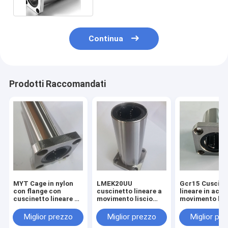
Continua
Prodotti Raccomandati
MYT Cage in nylon
LMEK20UU
Gcr15 Cuscine
con flange con
cuscinetto lineare a
lineare in acci
cuscinetto lineare ad
movimento liscio
movimento lisc
alta resistenza alla
con flange ad alta
fianco per
corrosione
resistenza
automazione
Miglior prezzo
Miglior prezzo
Miglior pr