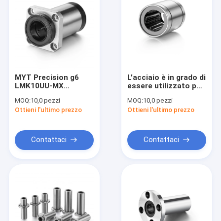
MYT Precision g6
L'acciaio è in grado di
LMK10UU-MX
essere utilizzato per
cuscinetto a
la produzione di
MOQ:
10,0 pezzi
MOQ:
10,0 pezzi
movimento lineare
acciaio.
Ottieni l'ultimo prezzo
Ottieni l'ultimo prezzo
privo di
manutenzione
Contattaci
Contattaci