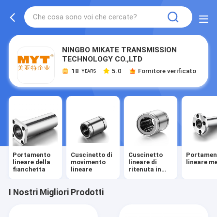
NINGBO MIKATE TRANSMISSION
TECHNOLOGY CO.,LTD
18
5.0
Fornitore verificato
YEARS
Portamento
Cuscinetto di
Cuscinetto
Portamen
lineare della
movimento
lineare di
lineare m
fianchetta
lineare
ritenuta in
acciaio
I Nostri Migliori Prodotti