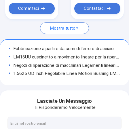
cuscinetto a sfera lineare
Contattaci
Contattaci
Portamento lineare lungo
Mostra tutto
Mini cuscinetto lineare
Cuscinetto lineare compatto
Fabbricazione a partire da semi di ferro o di acciaio
L'albero del cuscinetto lineare
LM16UU cuscinetto a movimento lineare per la riparazione di macchinari personalizzato
Negozi di riparazione di macchinari Legamenti lineari 8 mm per stampante 3D per stazioni di rotaia lineare CNC
1.5625 OD Inch Regolabile Linea Motion Bushing LMB16UU-AJ per CNC
Dia30mm LME30UU Cuscinetto lineare industriale con bolla a movimento lineare per asse lineare
Cuscinetto lineare industriale da 40 mm con Gcr15 in acciaio e gabbia in nylon
1 pollice cuscinetti lineari LMB16UU con 1,5625 pollici ID e 2,25 pollici di lunghezza
Lasciate Un Messaggio
LM6UU precisione Cuscinetto lineare standard per stampante 3D OEM Edition
Ti Risponderemo Velocemente
Precisione G6 cuscinetti a movimento lineare LMKP40UU Tipo di flange di ricambio
Cuscinetti a scivolo lineari di grado professionale per alberghi/produzioni a movimento lineare