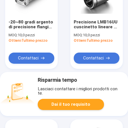
-20~80 gradi argento
Precisione LMB16UU
di precisione flangia
cuscinetto lineare 1
sfera per macchine
ID per stampanti
MOQ:
10,0 pezzi
MOQ:
10,0 pezzi
europee
Ottieni l'ultimo prezzo
Ottieni l'ultimo prezzo
Contattaci
Contattaci
Risparmia tempo
Lasciaci contattare i migliori prodotti con
te.
Dai il tuo requisito