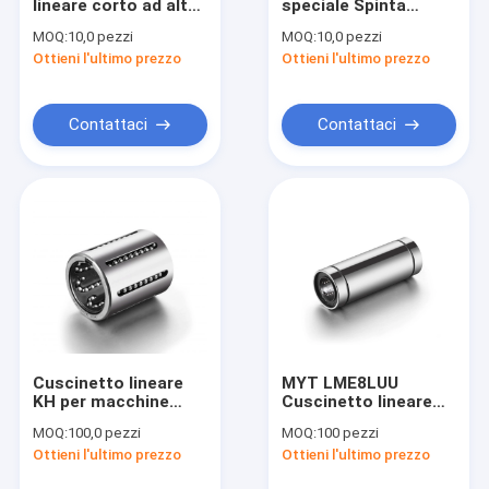
lineare corto ad alta
speciale Spinta
Su di noi
resistenza MYT per il
tessile ampiamente
MOQ:
10,0 pezzi
MOQ:
10,0 pezzi
movimento lineare
utilizzata Macchine
Ottieni l'ultimo prezzo
Ottieni l'ultimo prezzo
della macchina
motore Parti del
Visita alla fabbrica
cuscinetto
Controllo della qualità
Contattaci
Contattaci
Contattaci
Chiedi un preventivo
Portamento lineare della fianchetta
Cuscinetto di movimento lineare
Cuscinetto lineare
MYT LME8LUU
KH per macchine
Cuscinetto lineare
Cuscinetto lineare di ritenuta in acciaio
industriali
standard per officine
MOQ:
100,0 pezzi
MOQ:
100 pezzi
di costruzione 46
Portamento lineare medio
Ottieni l'ultimo prezzo
Ottieni l'ultimo prezzo
mm di lunghezza