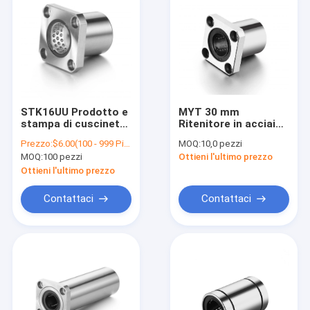
STK16UU Prodotto e
MYT 30 mm
stampa di cuscinetti
Ritenitore in acciaio
lineari per flange di
a cuscinetto lineare
Prezzo:
$6.00(100 - 999 Pieces) $5.80(1000 - 9999 Pieces) $5.20(>=10000 Pieces)
MOQ:
10,0 pezzi
precisione
G6 Precisione di
MOQ:
100 pezzi
Ottieni l'ultimo prezzo
grado LMEK30UU
Ottieni l'ultimo prezzo
Contattaci
Contattaci