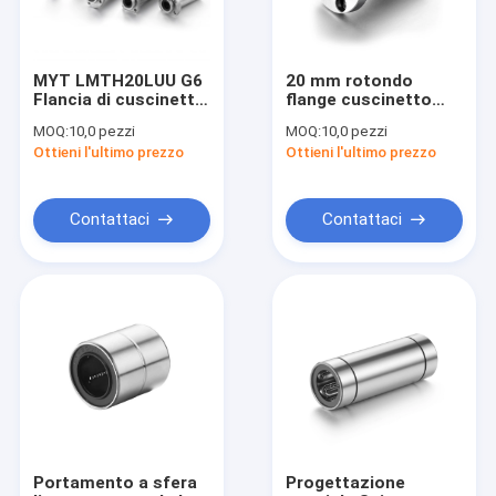
MYT LMTH20LUU G6
20 mm rotondo
Flancia di cuscinetto
flange cuscinetto
per macchine
lineare per alberi
MOQ:
10,0 pezzi
MOQ:
10,0 pezzi
industriali
scorrevoli
Ottieni l'ultimo prezzo
Ottieni l'ultimo prezzo
anticorrosivo
Contattaci
Contattaci
Casa.
Prodotti
Video
Portamento a sfera
Progettazione