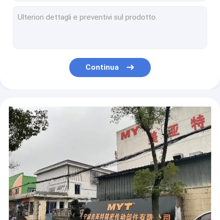
L'unità di cuscinetto a movimento lineare LMKP Flange rotonda per la macchina CNC Stampa 3D Gcr15 SUS G6
GCR15 Cage Bushing Linear Motion Ball Bearing 58~62HRC Alta durezza
MYT Flancia cuscinetto lineare Gcr15 acciaio rotondo LMFP 16mm 20mm 25mm 30mm per macchine CNC
Serie LMKP sfera a movimento lineare, flangia quadrata per l'albero di diametro 30-60 mm
L'unità di cuscinetto a flangia rotonda della serie LMKP con supporto in nylon / sfera SUS
Continua
Gcr15 Macchina CNC in acciaio cuscinetto lineare 20mm 25mm 30mm 35mm 40mm Fresatura
Gcr15 Materiale LMEK cuscinetto lineare a flange con movimento liscio
LMKP cuscinetto a sfera lineare industriale G6 65Mn sigillo per macchine CNC
LMF25UU 25 mm tipo flange rotonda a movimento lineare con cuscinetto di scivolo per macchine automatiche
Cuscinetto a flange lineare della serie LMEK ad alte prestazioni per un movimento liscio