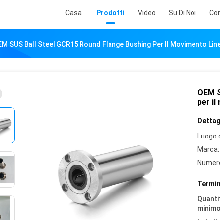
Casa.
Prodotti
Video
Su Di Noi
Con
M SUS Ball Steel GCR15 Round Flange Bushing Per Il Movimento Lin
OEM S
per il
Dettagl
Luogo d
Marca:
Numero
Termin
Quantit
minimo