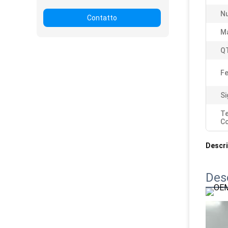
Nu
Contatto
Ma
QT
F
Si
T
C
Descri
Des