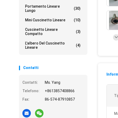
Portamento Lineare
(30)
Lungo
Mini Cuscinetto Lineare
(10)
Cuscinetto Lineare
(3)
Compatto
L'albero Del Cuscinetto
(4)
Lineare
Contatti
Inform
Contatti:
Ms. Yang
Telefono:
+8613857408866
Ti
Fax:
86-574-87910857
M