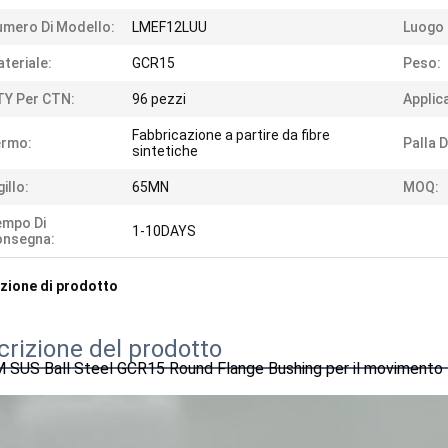
mero Di Modello:
LMEF12LUU
Luogo D
teriale:
GCR15
Peso:
Y Per CTN:
96 pezzi
Applic
Fabbricazione a partire da fibre
ermo:
Palla D
sintetiche
gillo:
65MN
MOQ:
empo Di
1-10DAYS
onsegna:
zione di prodotto
crizione del prodotto