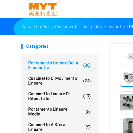
Casa
Prodotti
Portamento Lineare Della Fianchetta
OE
Catagories
Portamento Lineare Della
(36)
Fianchetta
Cuscinetto Di Movimento
(24)
Lineare
Cuscinetto Lineare Di
(17)
Ritenuta In ...
Portamento Lineare
(5)
Medio
Cuscinetto A Sfera
(9)
Lineare