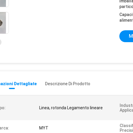
Imball
partico
Capaci
alimen
M
azioni Dettagliate
Descrizione Di Prodotto
Indust
po:
Linea, rotonda Legamento lineare
Applica
Classi
arca:
MYT
Precis