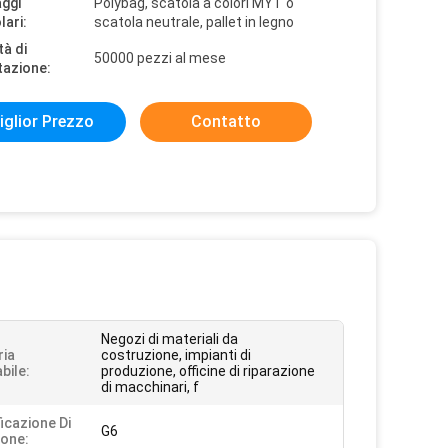
aggi
Polybag, scatola a colori MYT o
lari:
scatola neutrale, pallet in legno
tà di
50000 pezzi al mese
tazione:
iglior Prezzo
Contatto
Negozi di materiali da
ria
costruzione, impianti di
bile:
produzione, officine di riparazione
di macchinari, f
ficazione Di
G6
ione: