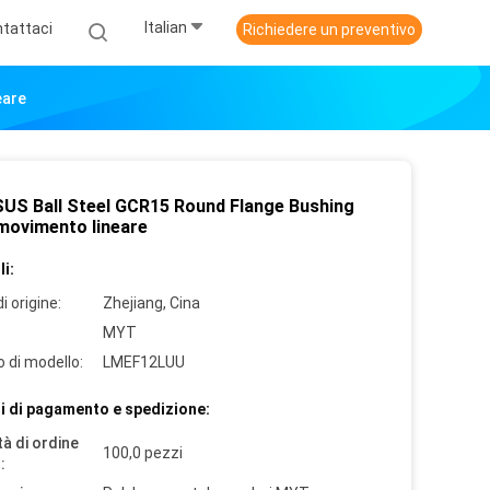
Italian
tattaci
Richiedere un preventivo
eare
US Ball Steel GCR15 Round Flange Bushing
 movimento lineare
i:
i origine:
Zhejiang, Cina
MYT
 di modello:
LMEF12LUU
i di pagamento e spedizione:
à di ordine
100,0 pezzi
: