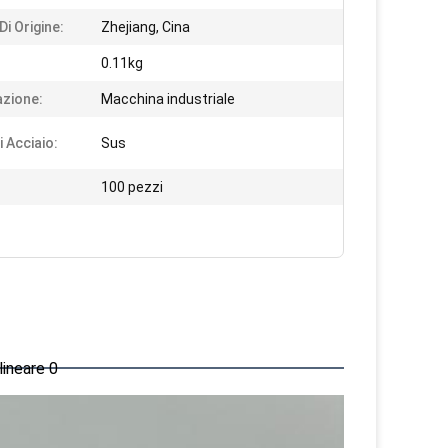
i Origine:
Zhejiang, Cina
0.11kg
azione:
Macchina industriale
i Acciaio:
Sus
100 pezzi