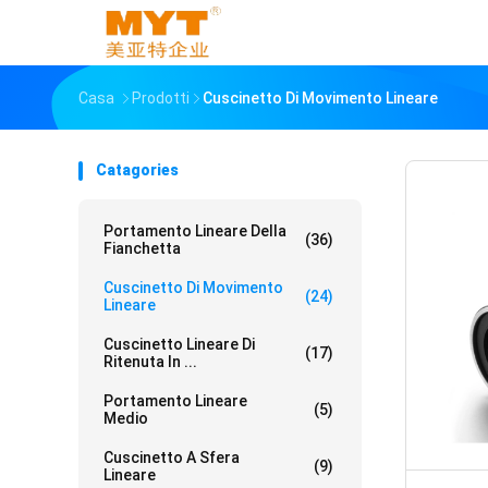
Casa
Prodotti
Cuscinetto Di Movimento Lineare
Catagories
Portamento Lineare Della
(36)
Fianchetta
Cuscinetto Di Movimento
(24)
Lineare
Cuscinetto Lineare Di
(17)
Ritenuta In ...
Portamento Lineare
(5)
Medio
Cuscinetto A Sfera
(9)
Lineare