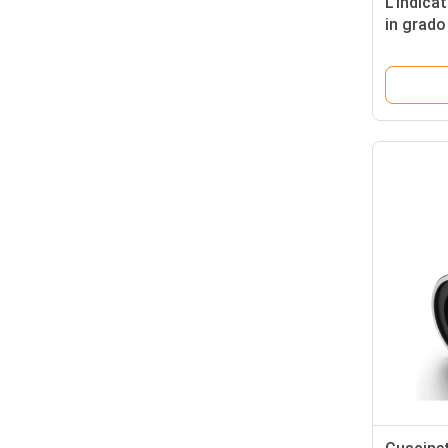
L'indica
in grado 
rotazion