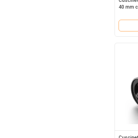
Cuscinet
40 mm co
gabbia i
Cuscinet