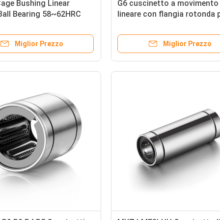
age Bushing Linear
G6 cuscinetto a movimento
Ball Bearing 58~62HRC
lineare con flangia rotonda 
ezza
macchine CNC per l'industri
automobilistica
Miglior Prezzo
Miglior Prezzo