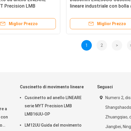
YT Precision LMB
lineare industriale con bolla 
U-OP
movimento lineare per asse 
Miglior Prezzo
Miglior Prezzo
1
2
>
Cuscinetto di movimento lineare
Seguaci
Cuscinetto ad anello LINEARE
Numero 2, dis
serie MYT Precision LMB
Shangshaodon
re a
LMB16UU-OP
m con
Zhuangqiao, d
io
LM12UU Guida del movimento
Jiangbei, Ning