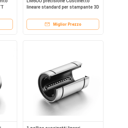
ento
LM6UU precisione Cuscinetto
YT
lineare standard per stampante 3D
OEM Edition
Miglior Prezzo