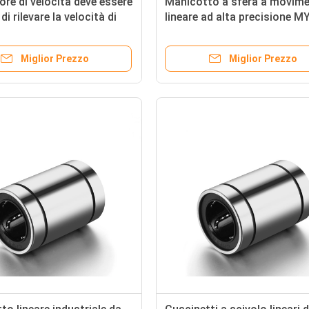
tore di velocità deve essere
Manicotto a sfera a movim
di rilevare la velocità di
lineare ad alta precisione M
e.
China MX LMF12UU
Miglior Prezzo
Miglior Prezzo