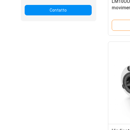
LM10UU 
moviment
Contatto
riparazi