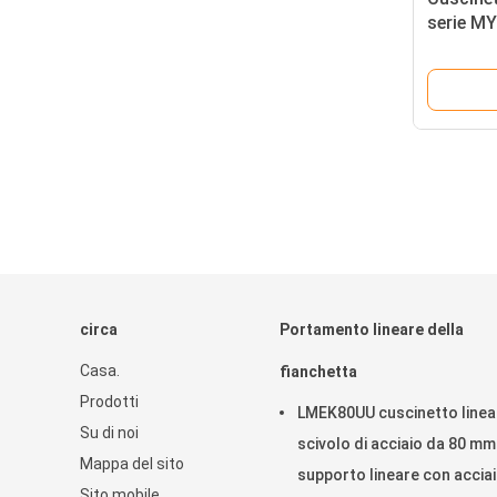
serie M
LMB16U
circa
Portamento lineare della
Casa.
fianchetta
Prodotti
LMEK80UU cuscinetto linea
Su di noi
scivolo di acciaio da 80 m
Mappa del sito
supporto lineare con accia
Sito mobile