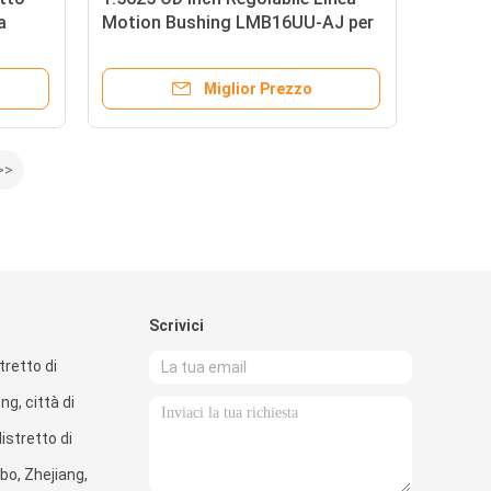
a
Motion Bushing LMB16UU-AJ per
lineare
CNC
Miglior Prezzo
>>
Scrivici
tretto di
g, città di
istretto di
bo, Zhejiang,