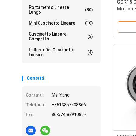
GCR15 C
Portamento Lineare
Motion 
(30)
Lungo
Alta dur
Mini Cuscinetto Lineare
(10)
Cuscinetto Lineare
(3)
Compatto
L'albero Del Cuscinetto
(4)
Lineare
Contatti
Contatti:
Ms. Yang
Telefono:
+8613857408866
Fax:
86-574-87910857