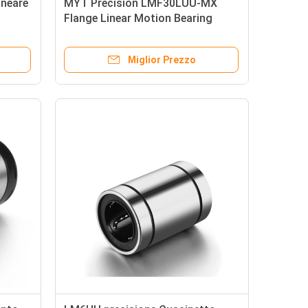
neare
MYT Precision LMF30LUU-MX
Flange Linear Motion Bearing
ezza
certificato ISO9001
Miglior Prezzo