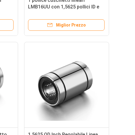
i
1 pollice cuscinetti lineari
LMB16UU con 1,5625 pollici ID e
mento
2,25 pollici di lunghezza
Miglior Prezzo
tto
1.5625 OD Inch Regolabile Linea