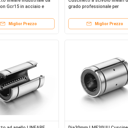
to lineare industriale da
Cuscinetti a scivolo lineari d
n Gcr15 in acciaio e
grado professionale per
n nylon
alberghi/produzioni a movi
lineare
Miglior Prezzo
Miglior Prezzo
to ad anello LINEARE
Dia30mm LME30UU Cuscine