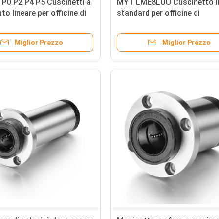
P0 P2 P4 P5 Cuscinetti a
MYT LME8LUU Cuscinetto li
o lineare per officine di
standard per officine di
one di macchine
costruzione 46 mm di lungh
Miglior Prezzo
Miglior Prezzo