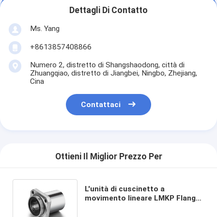
Dettagli Di Contatto
Ms. Yang
+8613857408866
Numero 2, distretto di Shangshaodong, città di
Zhuangqiao, distretto di Jiangbei, Ningbo, Zhejiang,
Cina
Contattaci
Ottieni Il Miglior Prezzo Per
L'unità di cuscinetto a
movimento lineare LMKP Flange
rotonda per la macchina CNC
Stampa 3D Gcr15 SUS G6