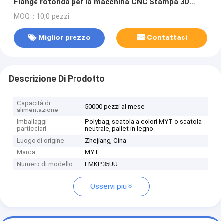
Flange rotonda per la macchina CNC Stampa 3D
Gcr15 SUS G6
MOQ：10,0 pezzi
Miglior prezzo
Contattaci
Descrizione Di Prodotto
Capacità di
50000 pezzi al mese
alimentazione
Imballaggi
Polybag, scatola a colori MYT o scatola
particolari
neutrale, pallet in legno
Luogo di origine
Zhejiang, Cina
Marca
MYT
Numero di modello
LMKP35UU
Osservi più