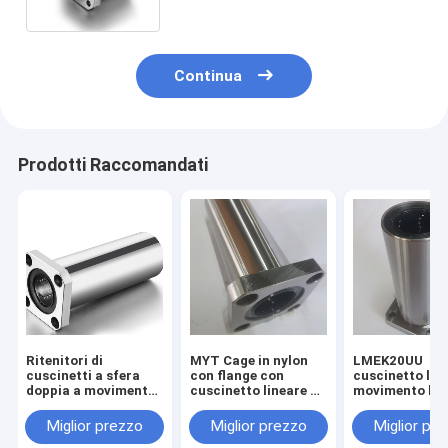
Continua
Prodotti Raccomandati
Ritenitori di
MYT Cage in nylon
LMEK20UU
cuscinetti a sfera
con flange con
cuscinetto lin
doppia a movimento
cuscinetto lineare ad
movimento lis
liscio resistenza
alta resistenza alla
con flange ad 
all'usura
corrosione
resistenza
Miglior prezzo
Miglior prezzo
Miglior pr