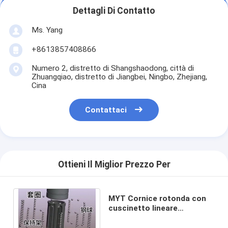
Dettagli Di Contatto
Ms. Yang
+8613857408866
Numero 2, distretto di Shangshaodong, città di
Zhuangqiao, distretto di Jiangbei, Ningbo, Zhejiang,
Cina
Contattaci
Ottieni Il Miglior Prezzo Per
MYT Cornice rotonda con
cuscinetto lineare
LMTH25LUU Gcr15
Ritenitore in nylon in