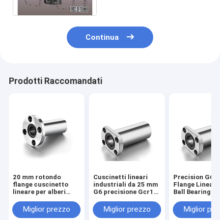
acciaio
Continua
Prodotti Raccomandati
20 mm rotondo
Cuscinetti lineari
Precision G6 S
flange cuscinetto
industriali da 25 mm
Flange Linear 
lineare per alberi
G6 precisione Gcr15
Ball Bearing
scorrevoli
palla d'acciaio /
LMTH20LUU p
anticorrosivo
supporto in nylon per
stampante 3D 
Miglior prezzo
Miglior prezzo
Miglior pr
macchine
ceramica