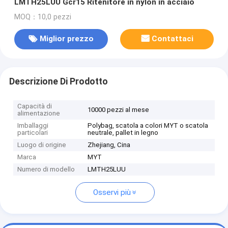
LMTH25LUU Gcr15 Ritenitore in nylon in acciaio
MOQ：10,0 pezzi
Miglior prezzo
Contattaci
Descrizione Di Prodotto
Capacità di
10000 pezzi al mese
alimentazione
Imballaggi
Polybag, scatola a colori MYT o scatola
particolari
neutrale, pallet in legno
Luogo di origine
Zhejiang, Cina
Marca
MYT
Numero di modello
LMTH25LUU
Osservi più