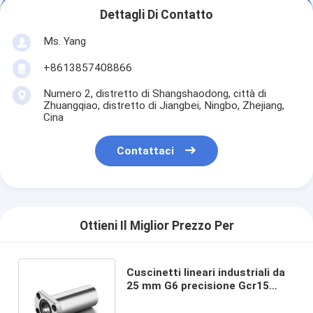
Dettagli Di Contatto
Ms. Yang
+8613857408866
Numero 2, distretto di Shangshaodong, città di
Zhuangqiao, distretto di Jiangbei, Ningbo, Zhejiang,
Cina
Contattaci
Ottieni Il Miglior Prezzo Per
Cuscinetti lineari industriali da
25 mm G6 precisione Gcr15
palla d'acciaio / supporto in
nylon per macchine