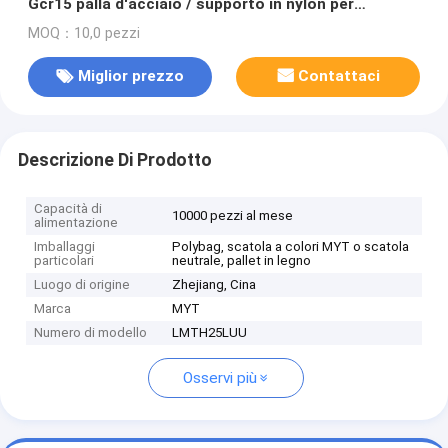
Gcr15 palla d'acciaio / supporto in nylon per
macchine
MOQ：10,0 pezzi
Miglior prezzo
Contattaci
Descrizione Di Prodotto
Capacità di
10000 pezzi al mese
alimentazione
Imballaggi
Polybag, scatola a colori MYT o scatola
particolari
neutrale, pallet in legno
Luogo di origine
Zhejiang, Cina
Marca
MYT
Numero di modello
LMTH25LUU
Osservi più