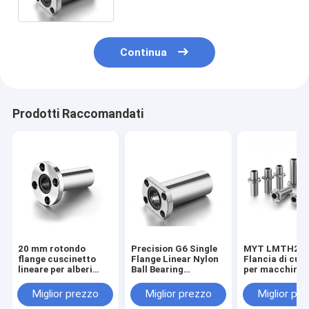
Continua
Prodotti Raccomandati
20 mm rotondo
Precision G6 Single
MYT LMTH20L
flange cuscinetto
Flange Linear Nylon
Flancia di cus
lineare per alberi
Ball Bearing
per macchine
scorrevoli
LMTH20LUU per
industriali
anticorrosivo
stampante 3D in
Miglior prezzo
Miglior prezzo
Miglior pr
ceramica