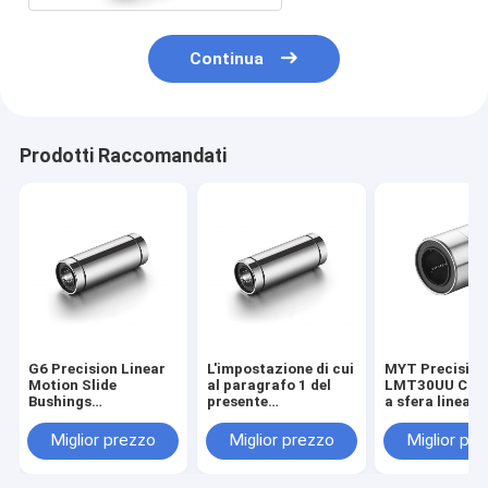
Continua
Prodotti Raccomandati
G6 Precision Linear
L'impostazione di cui
MYT Precision
Motion Slide
al paragrafo 1 del
LMT30UU Cusc
Bushings
presente
a sfera lineari
Assemblaggio
regolamento è
resistenza all
risparmio di spazio
applicabile a tutte le
corrosione
Miglior prezzo
Miglior prezzo
Miglior pr
macchine per il
trasporto di merci.