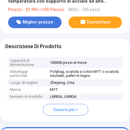
temperatura con supporto in acciaio ad alte
prestazioni
Prezzo：$1.99(>=100 Pieces)
MOQ：100 pezzi
Miglior prezzo
Contattaci
Descrizione Di Prodotto
Capacità di
100000 pezzi al mese
alimentazione
Imballaggi
Polybag, scatola a colori MYT o scatola
particolari
neutrale, pallet in legno
Luogo di origine
Zhejiang, Cina
Marca
MYT
Numero di modello
LM8GA, LM8GA
Osservi più