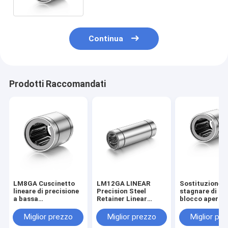
Continua
Prodotti Raccomandati
LM8GA Cuscinetto
LM12GA LINEAR
Sostituzione a
lineare di precisione
Precision Steel
stagnare di ac
a bassa
Retainer Linear
blocco aperto
manutenzione
Bearing con sigillo
8*15*24mm
65Mn
Miglior prezzo
Miglior prezzo
Miglior pr
antiruggine